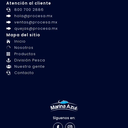
Atención al cliente
800 700 2886

hola@procesa.mx

ventas@procesa.mx

quejas@procesa.mx

Mapa del sitio
Inicio

Nosotros

Productos

División Pesca

Nuestra gente

Contacto

Síguenos en: