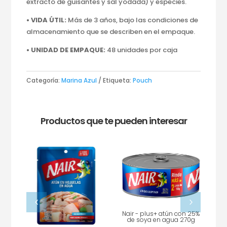
extracto de guisantes y sal yodada) y especies.
• VIDA ÚTIL:
Más de 3 años, bajo las condiciones de
almacenamiento que se describen en el empaque.
• UNIDAD DE EMPAQUE:
48 unidades por caja
Categoría:
Marina Azul
Etiqueta:
Pouch
Productos que te pueden interesar
4
5
Nair - plus+ atún con 25%
Na
de soya en agua 270g
d