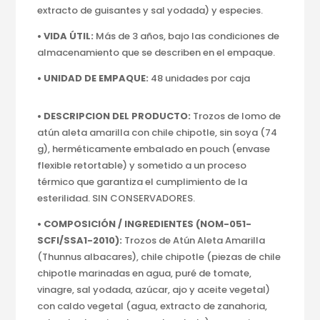
extracto de guisantes y sal yodada) y especies.
• VIDA ÚTIL:
Más de 3 años, bajo las condiciones de
almacenamiento que se describen en el empaque.
• UNIDAD DE EMPAQUE:
48 unidades por caja
• DESCRIPCION DEL PRODUCTO:
Trozos de lomo de
atún aleta amarilla con chile chipotle, sin soya (74
g), herméticamente embalado en pouch (envase
flexible retortable) y sometido a un proceso
térmico que garantiza el cumplimiento de la
esterilidad. SIN CONSERVADORES.
• COMPOSICIÓN / INGREDIENTES (NOM-051-
SCFI/
SSA1-2010):
Trozos de Atún Aleta Amarilla
(Thunnus albacares), chile chipotle (piezas de chile
chipotle marinadas en agua, puré de tomate,
vinagre, sal yodada, azúcar, ajo y aceite vegetal)
con caldo vegetal (agua, extracto de zanahoria,