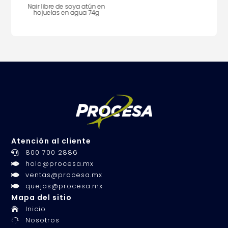
gr 8
Nair libre de soya atún en
hojuelas en agua 74g
Atención al cliente
800 700 2886

hola@procesa.mx

ventas@procesa.mx

quejas@procesa.mx

Mapa del sitio
Inicio

Nosotros
