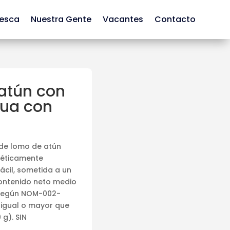
Pesca
Nuestra Gente
Vacantes
Contacto
 atún con
gua con
de lomo de atún
méticamente
cil, sometida a un
 contenido neto medio
g según NOM-002-
 igual o mayor que
 g). SIN