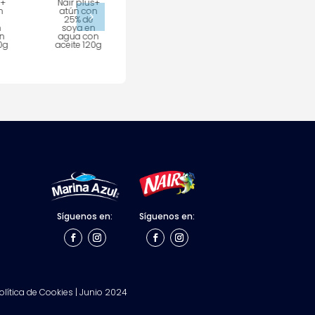
s+
Nair plus+
Nair
Nair
n
atún con
vitaminas+
vitaminas+
5
25% de
atún con
atún con
n
soya en
25% de
25% de
n
agua con
soya en
soya en
0g
aceite 120g
agua 270gr
agua con
aceite 270g
Síguenos en:
Síguenos en:
lítica de Cookies | Junio 2024