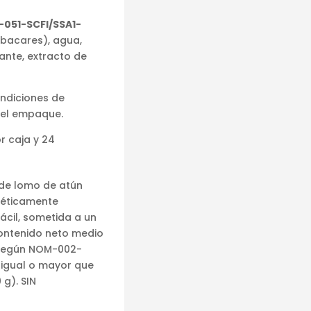
-051-SCFI/SSA1-
lbacares), agua,
ante, extracto de
ondiciones de
 el empaque.
r caja y 24
de lomo de atún
méticamente
cil, sometida a un
 contenido neto medio
g según NOM-002-
 igual o mayor que
 g). SIN