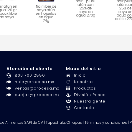
Nair - plus+
Nair plu
atún con
atún co
ir atún en
Nair libre de
25% de
25% de
gua 120 gr
soya atún
soya en
soya e
pack libre
en hojuelas
agua 270g
agua co
de soya
en agua
aceite 27
74g
Atención al cliente
Mapa del sitio
800 700 2886
Inicio


hola@procesa.mx
Nosotros


ventas@procesa.mx
Productos


quejas@procesa.mx
División Pesca


Nuestra gente

Contacto

e Alimentos SAPI de CV | Tapachula, Chiapas | Términos y condiciones | Po
Desarrollo y Diseño de Páginas Web