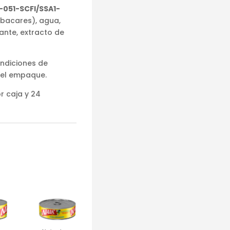
-051-SCFI/SSA1-
lbacares), agua,
ante, extracto de
ondiciones de
 el empaque.
r caja y 24