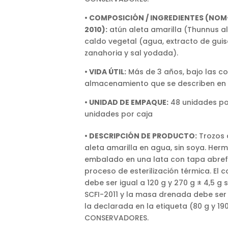
• COMPOSICIÓN / INGREDIENTES (NOM
2010):
atún aleta amarilla (Thunnus a
caldo vegetal (agua, extracto de guis
zanahoria y sal yodada).
• VIDA ÚTIL:
Más de 3 años, bajo las c
almacenamiento que se describen en
• UNIDAD DE EMPAQUE:
48 unidades po
unidades por caja
• DESCRIPCIÓN DE PRODUCTO:
Trozos 
aleta amarilla en agua, sin soya. Her
embalado en una lata con tapa abrefá
proceso de esterilización térmica. El
debe ser igual a 120 g y 270 g ± 4,5 
SCFI-2011 y la masa drenada debe ser
la declarada en la etiqueta (80 g y 190
CONSERVADORES.