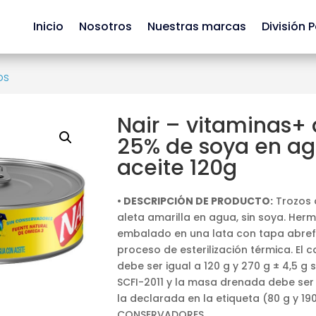
Inicio
Nosotros
Nuestras marcas
División 
os
Nair – vitaminas+
25% de soya en a
aceite 120g
• DESCRIPCIÓN DE PRODUCTO:
Trozos 
aleta amarilla en agua, sin soya. Her
embalado en una lata con tapa abrefá
proceso de esterilización térmica. El
debe ser igual a 120 g y 270 g ± 4,5 
SCFI-2011 y la masa drenada debe ser
la declarada en la etiqueta (80 g y 190
CONSERVADORES.