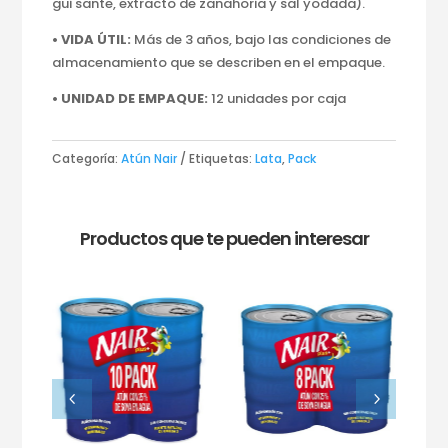
gui sante, extracto de zanahoria y sal yodada).
• VIDA ÚTIL:
Más de 3 años, bajo las condiciones de
almacenamiento que se describen en el empaque.
• UNIDAD DE EMPAQUE:
12 unidades por caja
Categoría:
Atún Nair
Etiquetas:
Lata
,
Pack
Productos que te pueden interesar
4
5
 gr
ya