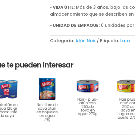
• VIDA ÚTIL:
Más de 3 años, bajo las c
almacenamiento que se describen en
• UNIDAD DE EMPAQUE:
6 unidades por
Categoría:
Atún Nair
Etiqueta:
Lata
e te pueden interesar
Nair - plus+
Nair plu
atún con
atún co
ir atún en
Nair libre de
25% de
25% de
gua 120 gr
soya atún
soya en
soya e
pack libre
en hojuelas
agua 270g
agua co
de soya
en agua
aceite 27
74g