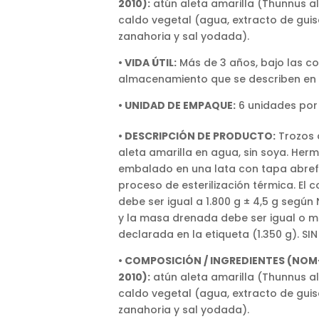
2010):
atún aleta amarilla (Thunnus a
caldo vegetal (agua, extracto de guis
zanahoria y sal yodada).
• VIDA ÚTIL:
Más de 3 años, bajo las c
almacenamiento que se describen en
• UNIDAD DE EMPAQUE:
6 unidades por
• DESCRIPCIÓN DE PRODUCTO:
Trozos 
aleta amarilla en agua, sin soya. Her
embalado en una lata con tapa abrefá
proceso de esterilización térmica. El
debe ser igual a 1.800 g ± 4,5 g segú
y la masa drenada debe ser igual o m
declarada en la etiqueta (1.350 g). S
• COMPOSICIÓN / INGREDIENTES (NOM-
2010):
atún aleta amarilla (Thunnus a
caldo vegetal (agua, extracto de guis
zanahoria y sal yodada).