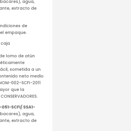
lbacares), agua,
ante, extracto de
ondiciones de
 el empaque.
 caja
de lomo de atún
méticamente
cil, sometida a un
 contenido neto medio
n NOM-002-SCFI-2011
ayor que la
IN CONSERVADORES.
051-SCFI/ SSA1-
lbacares), agua,
ante, extracto de