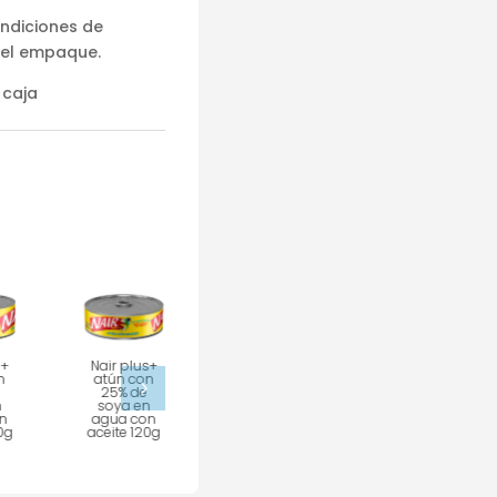
ondiciones de
 el empaque.
 caja
s+
Nair plus+
Nair
Nair
n
atún con
vitaminas+
vitaminas+
5
25% de
atún con
atún con
n
soya en
25% de
25% de
n
agua con
soya en
soya en
0g
aceite 120g
agua 270gr
agua con
aceite 270g