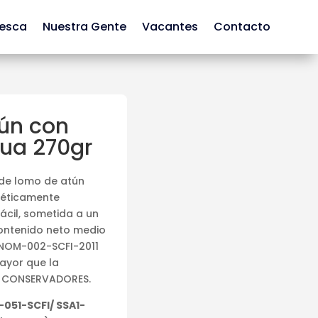
Pesca
Nuestra Gente
Vacantes
Contacto
tún con
ua 270gr
de lomo de atún
méticamente
cil, sometida a un
 contenido neto medio
n NOM-002-SCFI-2011
ayor que la
IN CONSERVADORES.
051-SCFI/ SSA1-