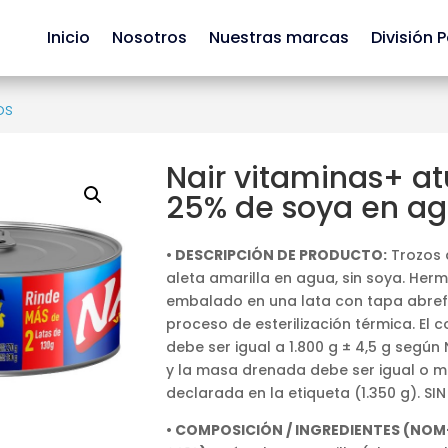
Inicio
Nosotros
Nuestras marcas
División 
os
Nair vitaminas+ a
25% de soya en ag
• DESCRIPCIÓN DE PRODUCTO:
Trozos 
aleta amarilla en agua, sin soya. Her
embalado en una lata con tapa abrefá
proceso de esterilización térmica. El
debe ser igual a 1.800 g ± 4,5 g segú
y la masa drenada debe ser igual o m
declarada en la etiqueta (1.350 g). S
• COMPOSICIÓN / INGREDIENTES (NOM-