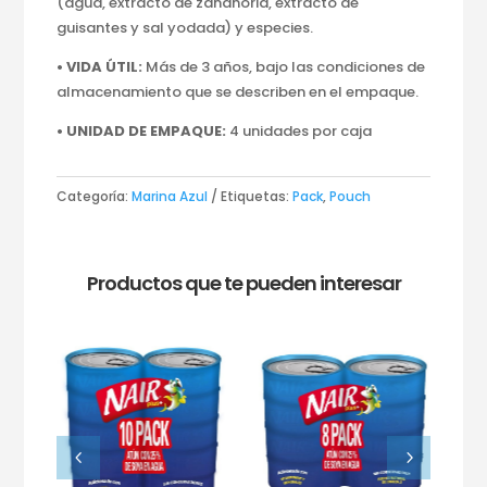
(agua, extracto de zanahoria, extracto de
guisantes y sal yodada) y especies.
• VIDA ÚTIL:
Más de 3 años, bajo las condiciones de
almacenamiento que se describen en el empaque.
• UNIDAD DE EMPAQUE:
4 unidades por caja
Categoría:
Marina Azul
Etiquetas:
Pack
,
Pouch
Productos que te pueden interesar
4
5
 gr