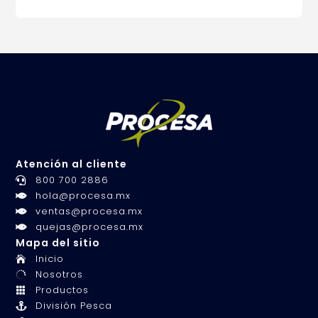
Atención al cliente
800 700 2886

hola@procesa.mx

ventas@procesa.mx

quejas@procesa.mx

Mapa del sitio
Inicio

Nosotros

Productos

División Pesca
