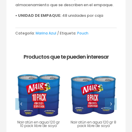
almacenamiento que se describen en el empaque.
• UNIDAD DE EMPAQUE:
48 unidades por caja
Categoría:
Marina Azul
Etiqueta:
Pouch
Productos que te pueden interesar
4
5
 gr
ya
Nair atún en agua 120 gr
Nair atún en agua 120 gr 8
Nai
10 pack libre de soya
pack libre de soya
h