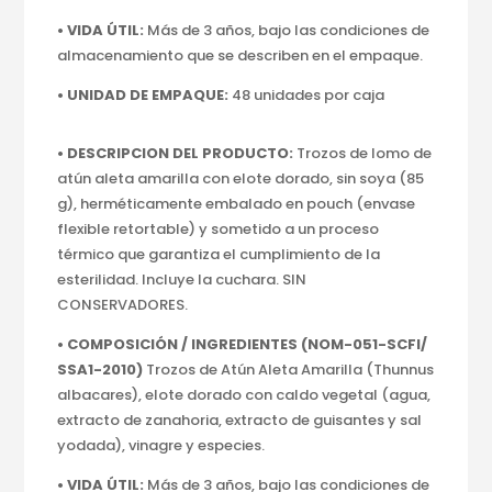
• VIDA ÚTIL:
Más de 3 años, bajo las condiciones de
almacenamiento que se describen en el empaque.
• UNIDAD DE EMPAQUE:
48 unidades por caja
• DESCRIPCION DEL PRODUCTO:
Trozos de lomo de
atún aleta amarilla con elote dorado, sin soya (85
g), herméticamente embalado en pouch (envase
flexible retortable) y sometido a un proceso
térmico que garantiza el cumplimiento de la
esterilidad. Incluye la cuchara. SIN
CONSERVADORES.
• COMPOSICIÓN / INGREDIENTES (NOM-051-
SCFI/
SSA1-2010)
Trozos de Atún Aleta Amarilla (Thunnus
albacares), elote dorado con caldo vegetal (agua,
extracto de zanahoria, extracto de guisantes y sal
yodada), vinagre y especies.
• VIDA ÚTIL:
Más de 3 años, bajo las condiciones de