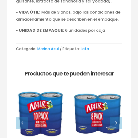
guisante, extracto de zanahoria y sal yodada).
• VIDA ÚTIL:
Más de 3 años, bajo las condiciones de
almacenamiento que se describen en el empaque.
• UNIDAD DE EMPAQUE:
6 unidades por caja
Categoría:
Marina Azul
Etiqueta:
Lata
Productos que te pueden interesar
4
5
 gr
ya