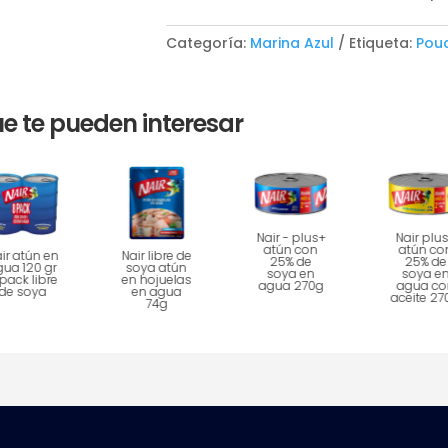
Categoría:
Marina Azul
Etiqueta:
Pou
e te pueden interesar
Nair - plus+
Nair plu
atún con
atún co
ir atún en
Nair libre de
25% de
25% de
gua 120 gr
soya atún
soya en
soya e
pack libre
en hojuelas
agua 270g
agua co
de soya
en agua
aceite 27
74g