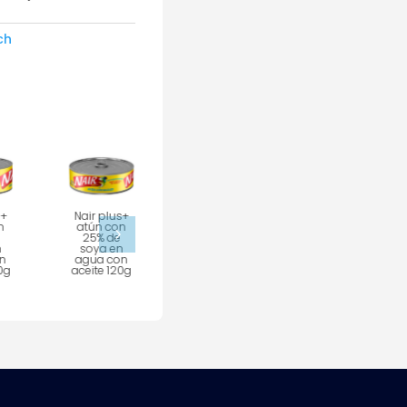
ch
s+
Nair plus+
Nair
Nair
n
atún con
vitaminas+
vitaminas+
5
25% de
atún con
atún con
n
soya en
25% de
25% de
n
agua con
soya en
soya en
0g
aceite 120g
agua 270gr
agua con
aceite 270g