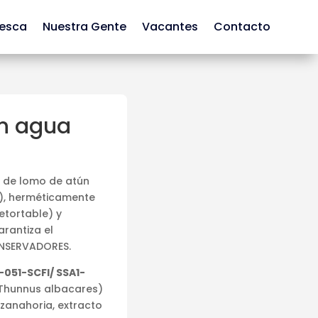
Pesca
Nuestra Gente
Vacantes
Contacto
en agua
 de lomo de atún
g), herméticamente
etortable) y
rantiza el
CONSERVADORES.
051-SCFI/ SSA1-
 (Thunnus albacares)
zanahoria, extracto