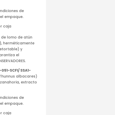
ondiciones de
 el empaque.
r caja
 de lomo de atún
g), herméticamente
etortable) y
rantiza el
CONSERVADORES.
051-SCFI/ SSA1-
 (Thunnus albacares)
zanahoria, extracto
ondiciones de
 el empaque.
r caja